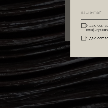
ваш e-mail*
Я даю согла
прайс
конфиденци
Я даю согла
услуги
сертификаты
франшиза
программа ло
контакты